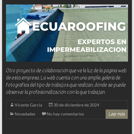
para
la
implantación,
diseño
y
desarrollo
de
web
sites
Otro proyecto de colaboración que ve la luz de la página web
y
de esta empresa. La web cuenta con una amplía galería de
software
fotografías del tipo de trabajos que realizan, donde se puede
web
observar la profesionalización con la que trabajan.
Vicente Garcia
30 de diciembre de 2024
Leer más
Novedades
No hay comentarios