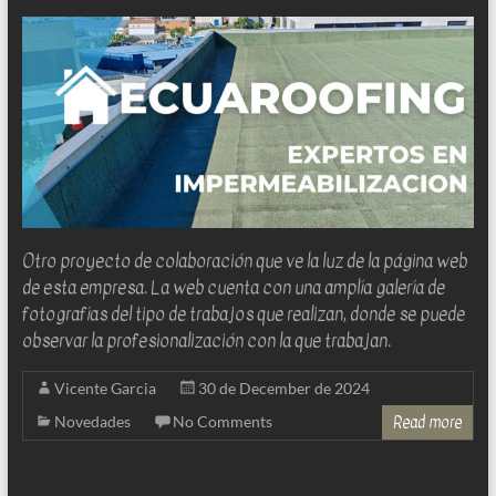
para
la
implantación,
diseño
y
desarrollo
de
web
sites
Otro proyecto de colaboración que ve la luz de la página web
y
de esta empresa. La web cuenta con una amplía galería de
software
fotografías del tipo de trabajos que realizan, donde se puede
web
observar la profesionalización con la que trabajan.
Vicente Garcia
30 de December de 2024
Read more
Novedades
No Comments