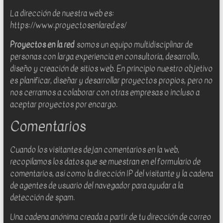
para
La dirección de nuestra web es:
la
https://www.proyectosenlared.es/
implantación,
Proyectos en la red
somos un equipo multidisciplinar de
diseño
personas con larga experiencia en consultoría, desarrollo,
y
diseño y creación de sitios web. En principio nuestro objetivo
desarrollo
es planificar, diseñar y desarrollar proyectos propios, pero no
de
nos cerramos a colaborar con otras empresas o incluso a
web
aceptar proyectos por encargo.
sites
y
Comentarios
software
web
Cuando los visitantes dejan comentarios en la web,
recopilamos los datos que se muestran en el formulario de
comentarios, así como la dirección IP del visitante y la cadena
de agentes de usuario del navegador para ayudar a la
detección de spam.
Una cadena anónima creada a partir de tu dirección de correo