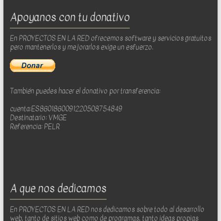
Apoyanos con tu donativo
En PROYECTOS EN LA RED ofrecemos software y servicios gratuitos
pero mantenerlos y mejorarlos exige un esfuerzo.
También puedes hacer el donativo por transferencia:
cuenta:ES8601860091220508754849
Destinatario: VMGE
Referencia: PELR
A que nos dedicamos
En PROYECTOS EN LA RED nos dedicamos sobre todo al desarrollo
web, tanto de sitios web como de programas, tanto ideas propias