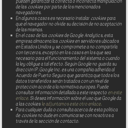
pueden garantizar la correcta o incorrecta manipulación
de las
cookies
por parte de los mencionados
navegadores.
En algunos casos es necesario instalar
cookies
para
que el navegador no olvide su decisión de no aceptación
de las mismas.
En el caso de las
cookies
de Google Analytics, esta
empresa almacena las
cookies
en servidores ubicados
en Estados Unidos y se compromete a no compartirla
con terceros, excepto en los casos en los que sea
necesario para el funcionamiento del sistema o cuando
la ley obligue a tal efecto. Según Google no guarda su
dirección IP. Google Inc. es una compañía adherida al
Acuerdo de Puerto Seguro que garantiza que todos los
datos transferidos serán tratados con un nivel de
protección acorde a la normativa europea. Puede
consultar información detallada a este respecto
en este
enlace
. Si desea información sobre el uso que Google da
a las cookies
le adjuntamos este otro enlace
.
Para cualquier duda o consulta acerca de esta política
de
cookies
no dude en comunicarse con nosotros a
través de la sección de contacto.