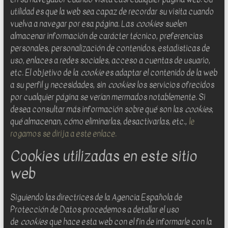
para
utilidad es que la web sea capaz de recordar su visita cuando
la
vuelva a navegar por esa página. Las
cookies
suelen
implantación,
almacenar información de carácter técnico, preferencias
diseño
personales, personalización de contenidos, estadísticas de
y
uso, enlaces a redes sociales, acceso a cuentas de usuario,
desarrollo
etc. El objetivo de la
cookie
es adaptar el contenido de la web
de
a su perfil y necesidades, sin
cookies
los servicios ofrecidos
web
por cualquier página se verían mermados notablemente. Si
sites
desea consultar más información sobre qué son las
cookies
,
y
qué almacenan, cómo eliminarlas, desactivarlas, etc.,
le
software
rogamos se dirija a este enlace.
web
Cookies utilizadas en este sitio
web
Siguiendo las directrices de la Agencia Española de
Protección de Datos procedemos a detallar el uso
de
cookies
que hace esta web con el fin de informarle con la